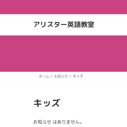
コ
ナ
ン
ビ
テ
ゲ
ン
ー
アリスター英語教室
ツ
シ
へ
ョ
ス
ン
キ
に
ッ
移
プ
動
ホーム
お知らせ
キッズ
キッズ
お知らせ はありません。