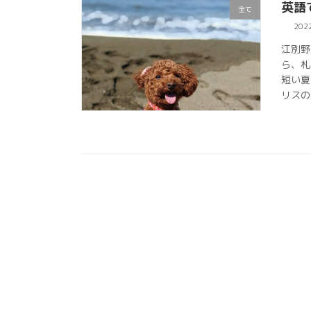
英語
全て
202
江別野
ら、札
短い夏
リスの