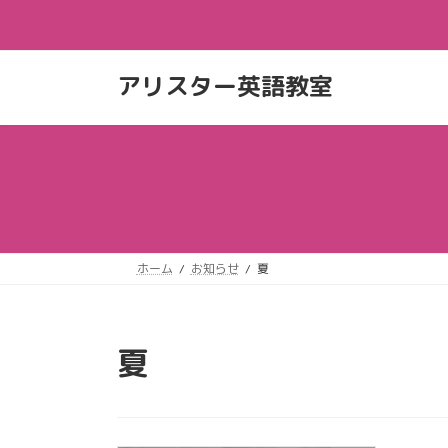
コ
ナ
ン
ビ
テ
ゲ
ン
ー
アリスター英語教室
ツ
シ
へ
ョ
ス
ン
キ
に
ッ
移
プ
動
ホーム
お知らせ
夏
夏