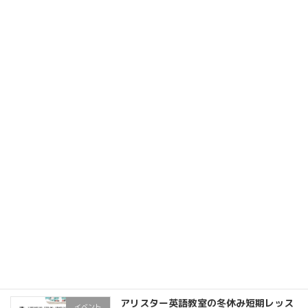
冬休み短期レッスン 参加者募集中
お知らせ
2024年12月8日
夏休み短期レッスン！参加者募集中！
全て
2024年6月24日
リピーター多数！アリスター春の短期レ
全て
ッスン
2024年3月11日
アリスター英語教室の冬休み短期レッス
イベント